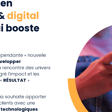
 en
&
digital
i booste
pendante « nouvelle
velopper
a rencontre des univers
gré l’impact et les
 «
RÉSULTAT
»
a souhaite apporter
clients avec une
 technologiques
.